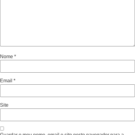
Nome
*
Email
*
Site
Guardar o meu nome, email e site neste navegador para a