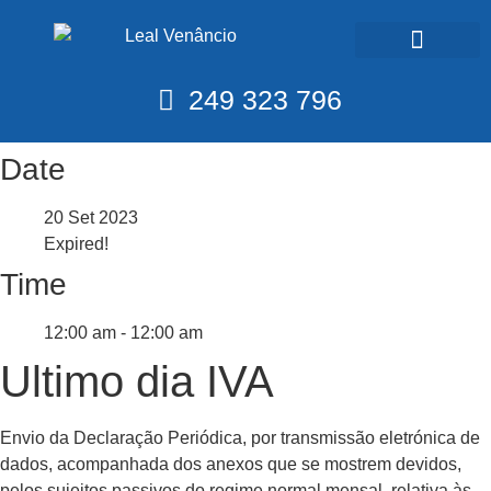
Calendário Fiscal
249 323 796
Date
20 Set 2023
Expired!
Time
12:00 am - 12:00 am
Ultimo dia IVA
Envio da Declaração Periódica, por transmissão eletrónica de
dados, acompanhada dos anexos que se mostrem devidos,
pelos sujeitos passivos do regime normal mensal, relativa às