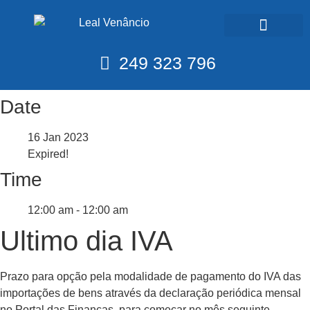
Calendário Fiscal
249 323 796
Date
16 Jan 2023
Expired!
Time
12:00 am - 12:00 am
Ultimo dia IVA
Prazo para opção pela modalidade de pagamento do IVA das
importações de bens através da declaração periódica mensal
no Portal das Finanças, para começar no mês seguinte.