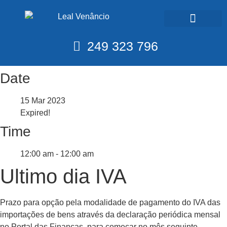
Calendário Fiscal
249 323 796
Date
15 Mar 2023
Expired!
Time
12:00 am - 12:00 am
Ultimo dia IVA
Prazo para opção pela modalidade de pagamento do IVA das
importações de bens através da declaração periódica mensal
no Portal das Finanças, para começar no mês seguinte.