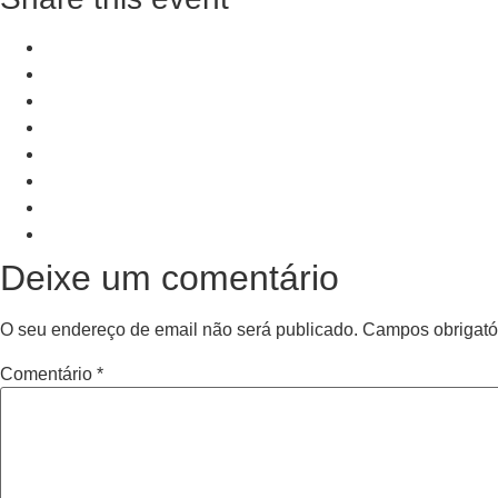
+ Add to Google Calendar
+ iCal / Outlook export
PRV Event
NXT Event
Deixe um comentário
O seu endereço de email não será publicado.
Campos obrigató
Comentário
*