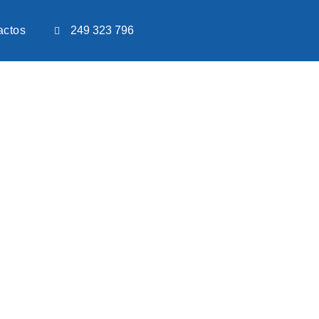
actos
249 323 796