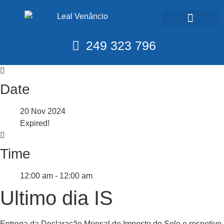
Calendário Fiscal
249 323 796
Date
20 Nov 2024
Expired!
Time
12:00 am - 12:00 am
Ultimo dia IS
Entrega da Declaração Mensal de Imposto do Selo e respetivo