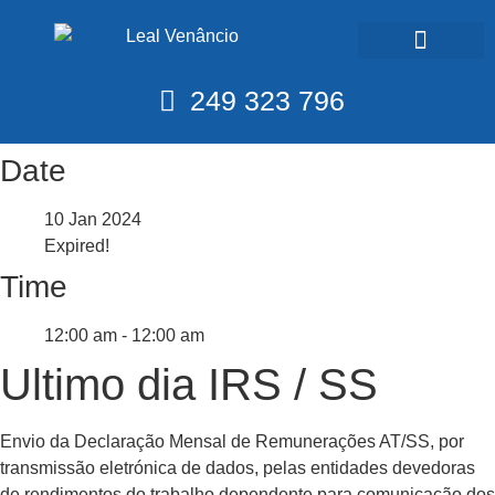
Calendário Fiscal
249 323 796
Date
10 Jan 2024
Expired!
Time
12:00 am - 12:00 am
Ultimo dia IRS / SS
Envio da Declaração Mensal de Remunerações AT/SS, por
transmissão eletrónica de dados, pelas entidades devedoras
de rendimentos do trabalho dependente para comunicação dos