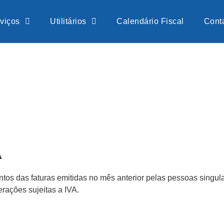
viços
Utilitários
Calendário Fiscal
Cont
A
os das faturas emitidas no mês anterior pelas pessoas singula
erações sujeitas a IVA.