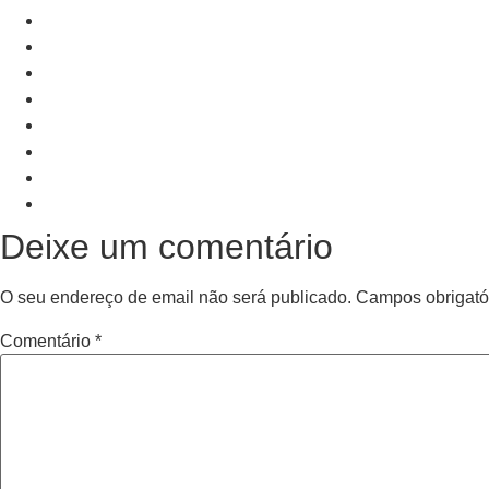
+ Add to Google Calendar
+ iCal / Outlook export
PRV Event
NXT Event
Deixe um comentário
O seu endereço de email não será publicado.
Campos obrigató
Comentário
*