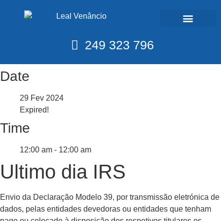
Calendário Fiscal
249 323 796
Date
29 Fev 2024
Expired!
Time
12:00 am - 12:00 am
Ultimo dia IRS
Envio da Declaração Modelo 39, por transmissão eletrónica de
dados, pelas entidades devedoras ou entidades que tenham
pago ou colocado à disposição dos respetivos titulares os