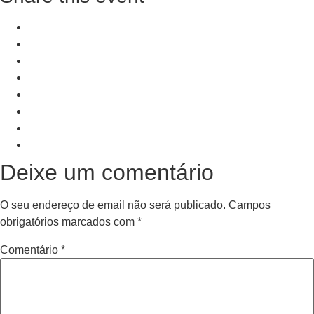
+ Add to Google Calendar
+ iCal / Outlook export
PRV Event
NXT Event
Deixe um comentário
O seu endereço de email não será publicado.
Campos
obrigatórios marcados com
*
Comentário
*