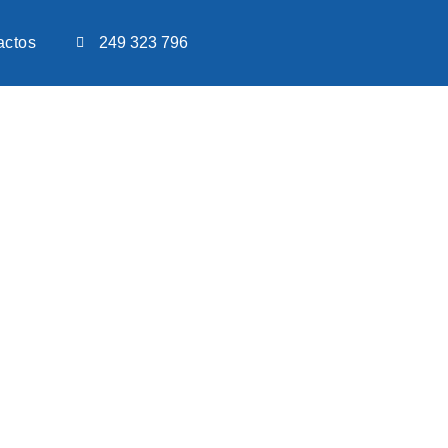
actos
249 323 796