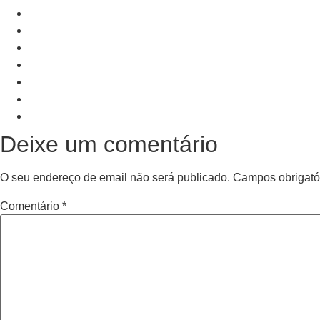
+ Add to Google Calendar
+ iCal / Outlook export
PRV Event
NXT Event
Deixe um comentário
O seu endereço de email não será publicado.
Campos obrigató
Comentário
*