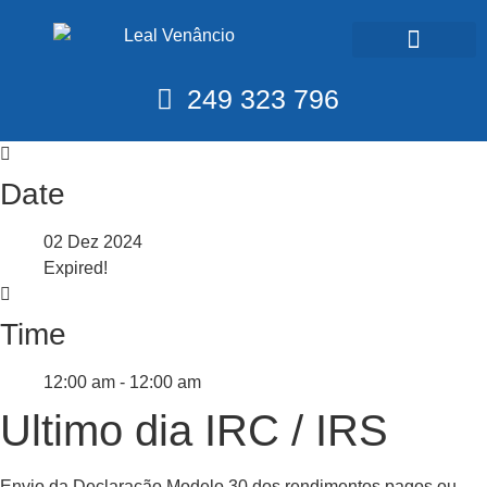
Calendário Fiscal
249 323 796
Date
02 Dez 2024
Expired!
Time
12:00 am - 12:00 am
Ultimo dia IRC / IRS
Envio da Declaração Modelo 30 dos rendimentos pagos ou