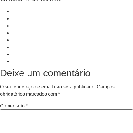
+ Add to Google Calendar
+ iCal / Outlook export
PRV Event
NXT Event
Deixe um comentário
O seu endereço de email não será publicado.
Campos
obrigatórios marcados com
*
Comentário
*