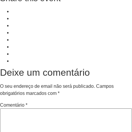
+ Add to Google Calendar
+ iCal / Outlook export
PRV Event
NXT Event
Deixe um comentário
O seu endereço de email não será publicado.
Campos
obrigatórios marcados com
*
Comentário
*