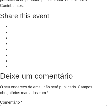
Contribuintes.
Share this event
+ Add to Google Calendar
+ iCal / Outlook export
PRV Event
NXT Event
Deixe um comentário
O seu endereço de email não será publicado.
Campos
obrigatórios marcados com
*
Comentário
*