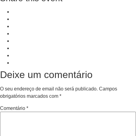
+ Add to Google Calendar
+ iCal / Outlook export
PRV Event
NXT Event
Deixe um comentário
O seu endereço de email não será publicado.
Campos
obrigatórios marcados com
*
Comentário
*