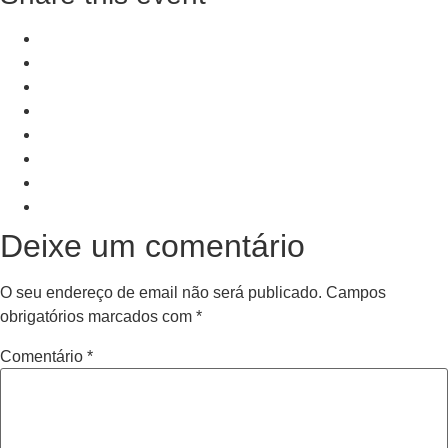
+ Add to Google Calendar
+ iCal / Outlook export
PRV Event
NXT Event
Deixe um comentário
O seu endereço de email não será publicado.
Campos
obrigatórios marcados com
*
Comentário
*