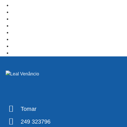
+ Add to Google Calendar
+ iCal / Outlook export
PRV Event
NXT Event
Tomar
249 323796