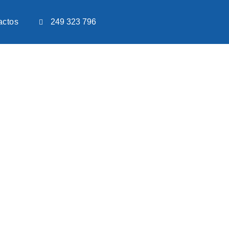
actos
249 323 796