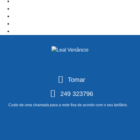
+ Add to Google Calendar
+ iCal / Outlook export
PRV Event
NXT Event
Tomar
249 323796
Custo de uma chamada para a rede fixa de acordo com o seu tarifário.