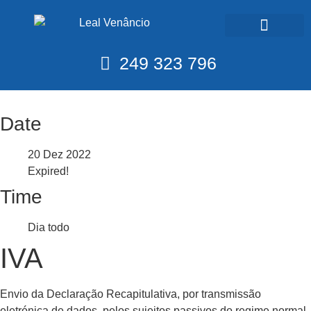
Calendário Fiscal
249 323 796
Date
20 Dez 2022
Expired!
Time
Dia todo
IVA
Envio da Declaração Recapitulativa, por transmissão
eletrónica de dados, pelos sujeitos passivos do regime normal