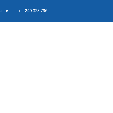
actos
249 323 796