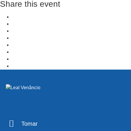
Share this event
+ Add to Google Calendar
+ iCal / Outlook export
PRV Event
NXT Event
Tomar