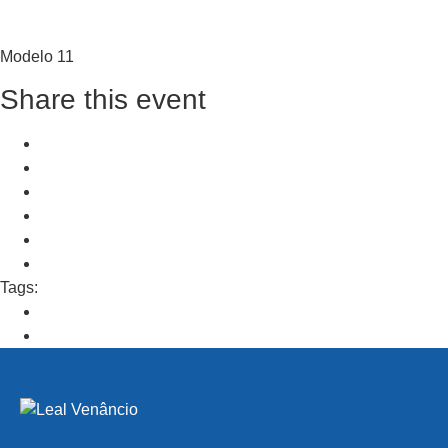
Modelo 11
Share this event
+ Add to Google Calendar
+ iCal / Outlook export
Tags:
Modelo 11
PRV Event
NXT Event