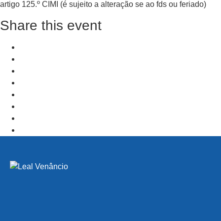
artigo 125.º CIMI (é sujeito a alteração se ao fds ou feriado)
Share this event
+ Add to Google Calendar
+ iCal / Outlook export
PRV Event
NXT Event